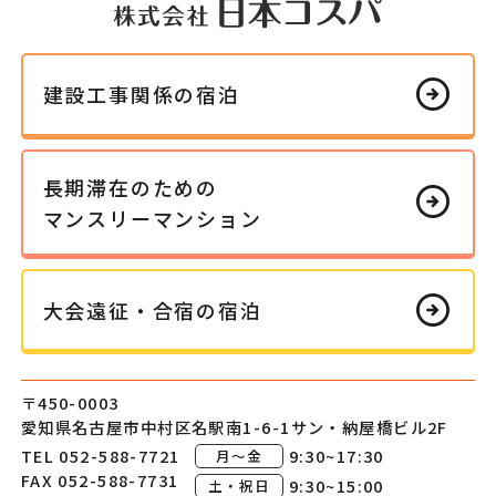
arrow_circle_right
建設工事
関係の
宿泊
長期滞在の
ための
arrow_circle_right
マンスリー
マンション
arrow_circle_right
大会遠征・
合宿の
宿泊
〒450-0003
愛知県名古屋市中村区
名駅南1-6-1
サン・納屋橋ビル2F
TEL 052-588-7721
9:30~17:30
月～金
FAX 052-588-7731
9:30~15:00
土・祝日