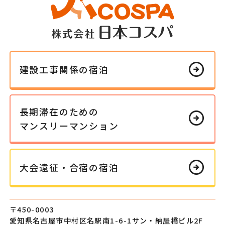
arrow_circle_right
建設工事
関係の
宿泊
長期滞在の
ための
arrow_circle_right
マンスリー
マンション
arrow_circle_right
大会遠征・
合宿の
宿泊
〒450-0003
愛知県名古屋市中村区
名駅南1-6-1
サン・納屋橋ビル2F