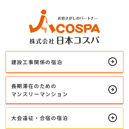
arrow_circle_right
建設工事
関係の
宿泊
長期滞在の
ための
arrow_circle_right
マンスリー
マンション
arrow_circle_right
大会遠征・
合宿の
宿泊