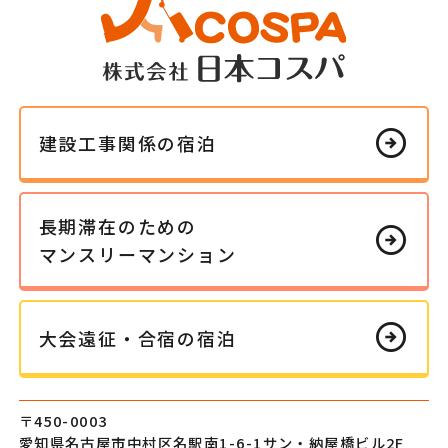
arrow_circle_right
建設工事
関係の
宿泊
長期滞在の
ための
arrow_circle_right
マンスリー
マンション
arrow_circle_right
大会遠征・
合宿の
宿泊
〒450-0003
愛知県名古屋市中村区
名駅南1-6-1
サン・納屋橋ビル2F