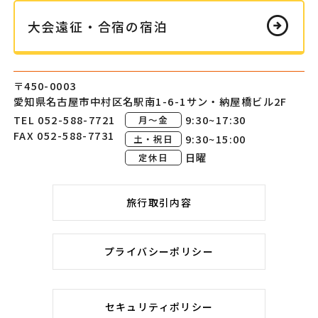
arrow_circle_right
大会遠征・
合宿の
宿泊
〒450-0003
愛知県名古屋市中村区
名駅南1-6-1
サン・納屋橋ビル2F
TEL 052-588-7721
9:30~17:30
月～金
FAX 052-588-7731
9:30~15:00
土・祝日
日曜
定休日
旅行取引内容
プライバシーポリシー
セキュリティポリシー