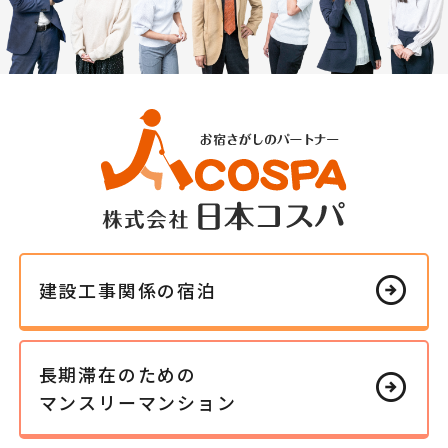
arrow_circle_right
建設工事
関係の
宿泊
長期滞在の
ための
arrow_circle_right
マンスリー
マンション