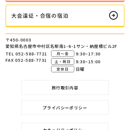
arrow_circle_right
大会遠征・
合宿の
宿泊
〒450-0003
愛知県名古屋市中村区
名駅南1-6-1
サン・納屋橋ビル2F
TEL 052-588-7721
9:30~17:30
月～金
FAX 052-588-7731
9:30~15:00
土・祝日
日曜
定休日
旅行取引内容
プライバシーポリシー