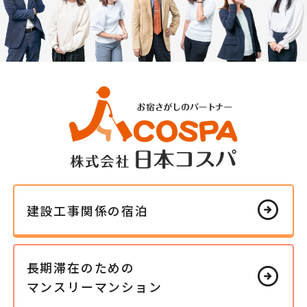
arrow_circle_right
建設工事
関係の
宿泊
長期滞在の
ための
arrow_circle_right
マンスリー
マンション