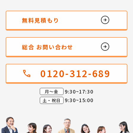
無料見積もり
総合 お問い合わせ
0120-312-689
call
9:30~17:30
月～金
9:30~15:00
土・祝日